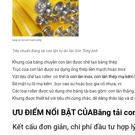
băng tải con lăn truyền động
Tiêu chuẩn Băng tải con lăn tự do Sài Gòn Tùng Anh
Khung của băng chuyền con lăn được chế tạo bằng thép
Trục của con lăn được sử dụng ống thép liền mạch hoặc inox
Vật liệu chế tạo roller: có thể là
con lăn inox
,
con lăn thép mạ kẽm
Bề mặt ru-lô mạ kẽm , bọc cao su hoặc bọc gia cố nhựa, vv
Các loại roller được sử dụng cho băng tải bao gồm: con lăn thẳng, 
Khung được thiết kế với tiêu chí cứng chắc, dễ dàng tháo lắp và di
ƯU ĐIỂM NỔI BẬT CỦABăng tải con 
Kết cấu đơn giản, chi phí đầu tư hợp l