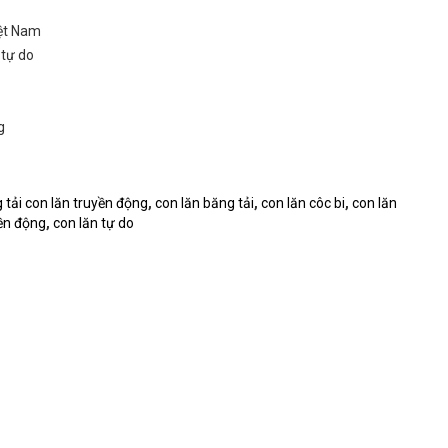
iệt Nam
 tự do
g
 tải con lăn truyền động
,
con lăn băng tải
,
con lăn côc bi
,
con lăn
yền động
,
con lăn tự do