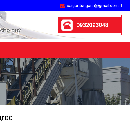
saigontunganh@gmail.com
0932093048
 cho quý
Ự DO