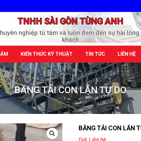
TNHH SÀI GÒN TÙNG ANH
 chuyên nghiệp từ tâm và luôn đem đến sự hài lòng
khách
HẨM
KIẾN THỨC KỸ THUẬT
TIN TỨC
LIÊN HỆ
BĂNG TẢI CON LĂN TỰ DO
BĂNG TẢI CON LĂN T
Giá: Liên hệ