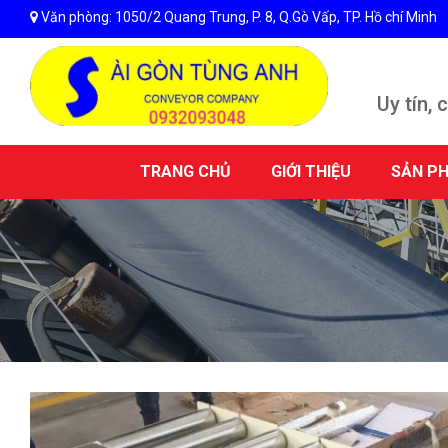
Văn phòng: 1050/2 Quang Trung, P. 8, Q.Gò Vấp, TP. Hồ chí Minh
Uy tín,
TRANG CHỦ
GIỚI THIỆU
SẢN P